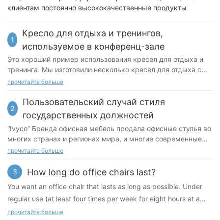
клиентам постоянно высококачественные продукты
Кресло для отдыха и тренингов,
1
используемое в конференц-зале
Это хороший пример использования кресел для отдыха и
тренинга. Мы изготовили несколько кресел для отдыха с
цветными спинками в соответствии с общей цветовой
прочитайте больше
гаммой и стилем конференц-зала заказчика, чтобы
полностью удовлетворить его потребности.
Пользовательский случай стиля
2
государственных должностей
“Ivyco” Бренда офисная мебель продала офисные стулья во
многих странах и регионах мира, и многие современные
офисы установили наши офисные стулья. Мы настраиваем
прочитайте больше
униформный цвет сетки в соответствии с потребностями
клиентов и соответствуют общему стилю, так что весь офис
How long do office chairs last?
3
сочетается с целым, стиль объединен, и профессионализм
You want an office chair that lasts as long as possible. Under
представлен.
regular use (at least four times per week for eight hours at a
time, depending on your work requirements), a quality office
прочитайте больше