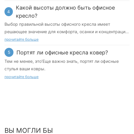
chair should last between seven and eight years.
Какой высоты должно быть офисное
4
кресло?
Выбор правильной высоты офисного кресла имеет
решающее значение для комфорта, осанки и концентрации
внимания, даже если вы’вы просто сидите и делаете
прочитайте больше
несколько быстрых дел в конце дня
Портят ли офисные кресла ковер?
5
Тем не менее, это’Еще важно знать, портят ли офисные
стулья ваши ковры.
прочитайте больше
ВЫ МОГЛИ БЫ