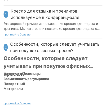
Кресло для отдыха и тренингов,
1
используемое в конференц-зале
Это хороший пример использования кресел для отдыха и
тренинга. Мы изготовили несколько кресел для отдыха с
цветными спинками в соответствии с общей цветовой
прочитайте больше
гаммой и стилем конференц-зала заказчика, чтобы
полностью удовлетворить его потребности.
Особенности, которые следует учитывать
2
при покупке офисных кресел?
Особенности, которые следует
учитывать при покупке офисных
кресел?
Поддержка поясницы
Возможность регулировки
Поворотный
Материалы
прочитайте больше