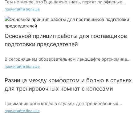
Тем не менее, это’Еще важно знать, портят ли офисные
стулья ваши ковры.
прочитайте больше
Основной принцип работы для поставщиков
подготовки председателей
В сегодняшнем образовательном ландшафте эргономика
играет ключевую роль в развитии окружающей среды,
прочитайте больше
способствующей обучению. Эргономичные стулья - это не
только эстетика; Они являются практическим решением
Разница между комфортом и болью в стульях
физических требований современного образования. Плохая
для тренировочных комнат с колесами
осанка может привести к множеству проблем со
здоровьем, от расстройств опорно -двигательного
Понимание роли колес в стульях для тренировочных
аппарата до боли в спине, что может негативно повлиять на
комнат
результаты обучения. Таким образом, поставщики учебных
прочитайте больше
председателей должны понимать конкретные потребности
Когда вы думаете о стульях для тренировочных комнат,
образовательных учреждений, чтобы убедиться, что
колеса часто являются последним, что у вас на уме. Тем не
студенты могут поддерживать хорошую осанку и улучшить
менее, эти, казалось бы, незначительные дополнения могут
свое участие.