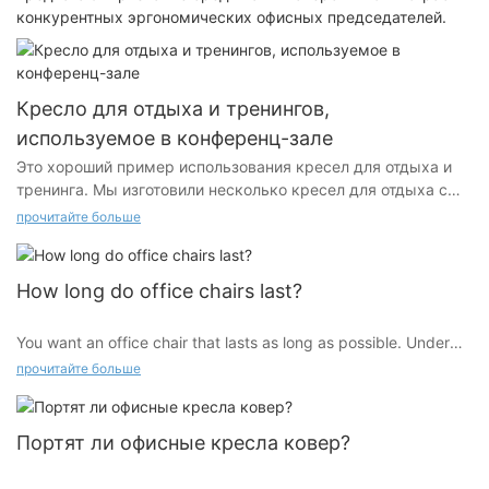
конкурентных эргономических офисных председателей.
Кресло для отдыха и тренингов,
используемое в конференц-зале
Это хороший пример использования кресел для отдыха и
тренинга. Мы изготовили несколько кресел для отдыха с
цветными спинками в соответствии с общей цветовой
прочитайте больше
гаммой и стилем конференц-зала заказчика, чтобы
полностью удовлетворить его потребности.
How long do office chairs last?
You want an office chair that lasts as long as possible. Under
regular use (at least four times per week for eight hours at a
прочитайте больше
time, depending on your work requirements), a quality office
chair should last between seven and eight years.
Портят ли офисные кресла ковер?