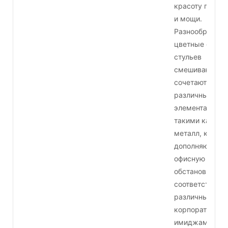
красоту прочн
и мощи.
Разнообразны
цветные спинк
стульев
смешиваются 
сочетаются с
различными
элементами,
такими как
металл, котор
дополняют
офисную
обстановку и
соответствуют
различным
корпоративны
имиджам.