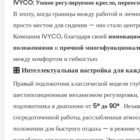
IVYCO: Умное регулируемое кресло, переос
В эпоху, когда границы между работой и личн
просто местом для сидения — оно стало центр
Компания IVYCO, благодаря своей
инновацио
положениями
и
прочной многофункциональ
между комфортом и гибкостью.
🎛️ Интеллектуальная настройка для каж
Правый подлокотник классической модели глу
шестипозиционным механизмом регулировки, 
подлокотника в диапазоне от
5° до 90°
. Незав
сосредоточенной работы, расслабленная атмос
положении для быстрого отдыха — в режиме «
разработан для разных сценариев. Это не прос