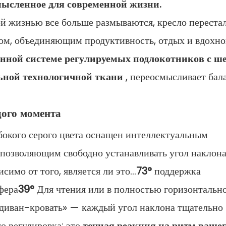
мысленное для современной жизни.
ой жизнью все больше размываются, кресло переста
ом, объединяющим продуктивность, отдых и вдохно
нной системе регулируемых подлокотников с ш
ной технологичной ткани
, переосмысливает бал
дого момента
бокого серого цвета оснащен интеллектуальным
позволяющим свободно устанавливать угол наклон
исимо от того, является ли это...
73°
поддержка
фера
39°
Для чтения или в полностью горизонтальн
диван-кровать» — каждый угол наклона тщательно
то регулировка; это
точная реакция на ритм вашег