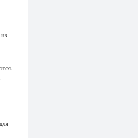
 из
ются.
е
для