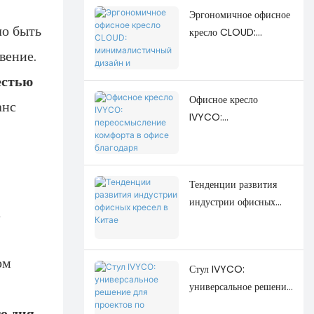
Эргономичное офисное
ло быть
кресло CLOUD:
минималистичный
вение.
дизайн и повседневный
естью
комфорт.
Офисное кресло
анс
IVYCO:
переосмысление
комфорта в офисе
благодаря регулировке,
Тенденции развития
ориентированной на
индустрии офисных
человека.
а
кресел в Китае
ом
Стул IVYCO:
универсальное решение
для проектов по
о дня
.