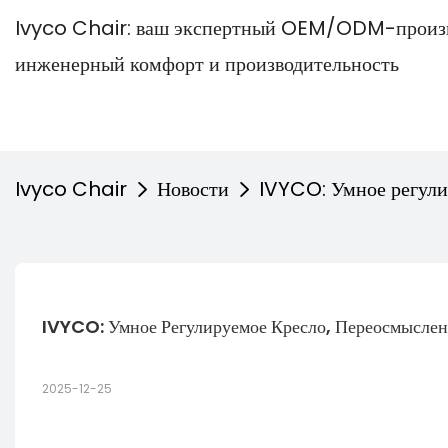
Ivyco Chair: ваш экспертный OEM/ODM-произв
инженерный комфорт и производительность
Ivyco Chair
Новости
IVYCO: Умное регули
IVYCO: Умное Регулируемое Кресло, Переосмысле
2025-12-25