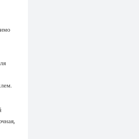
димо
ля
илем.
й
очная,