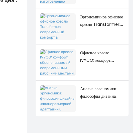
изготовлению мебели
для колледжей.
Эргономичное офисное
кресло Transformer:
современный комфорт в
сочетании с
современным дизайном
Офисное кресло
рабочего пространства.
IVYCO: комфорт,
обеспечиваемый
современными
рабочими местами.
Анализ эргономики:
философия дизайна
«полноразмерной
адаптации», лежащая в
основе офисного кресла
IVYCO.