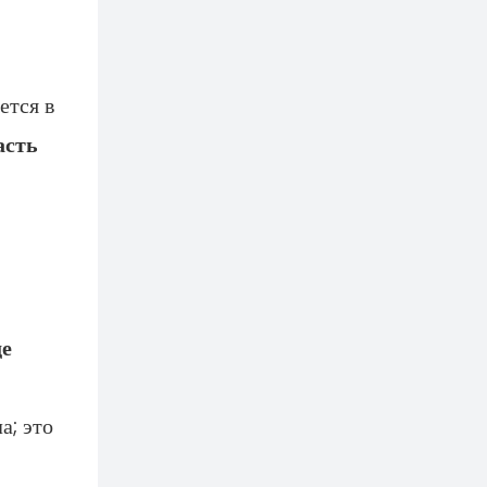
ется в
асть
де
а; это