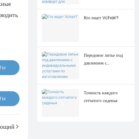
жные
для современного
рабочего места
ыводить
Кто ищет Vchair?
Передовое литье под
давлением с
ТЫ
индивидуальными
услугами по
изготовлению пресс-
Точность каждого
форм
ТЫ
сетчатого сиденья
ующий