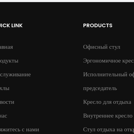
ICK LINK
PRODUCTS
авная
Офисный стул
одукты
Эргономичное крес
служивание
Исполнительный о
хлы
председатель
вости
Кресло для отдыха
нас
Внутреннее кресло
яжитесь с нами
Стул отдыха на от