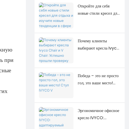
Откройте для себя
новые стили кресел для
отдыха и изучите новые
тенденции в сфере
досуга.
Почему клиенты
выбирают кресла Ivyco
ежную
Chair и V Chair:
ь при
Успешно прошли
исные
проверку качества на
Победа – это не просто
месте.
гол, это ваше место!
гих
Стул IVYCO V
Эргономичное офисное
кресло IVYCO:
адаптируемый комфорт