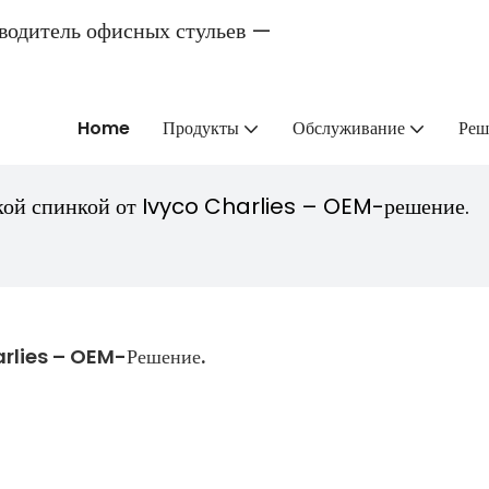
одитель офисных стульев —
Home
Продукты
Обслуживание
Реш
кой спинкой от Ivyco Charlies – OEM-решение.
arlies – OEM-Решение.