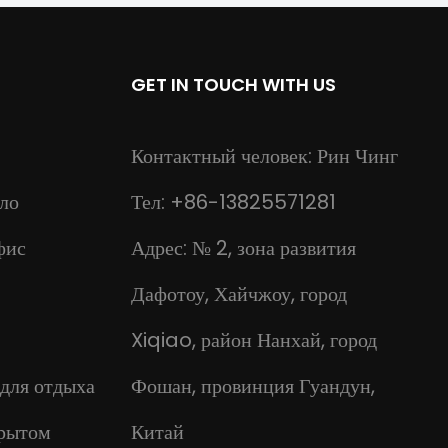
GET IN TOUCH WITH US
Контактный человек: Рин Чинг
ло
Тел: +86-13825571281
фис
Адрес: № 2, зона развития
Дафотоу, Хайчжоу, город
Xiqiao, район Нанхай, город
 для отдыха
Фошан, провинция Гуандун,
крытом
Китай