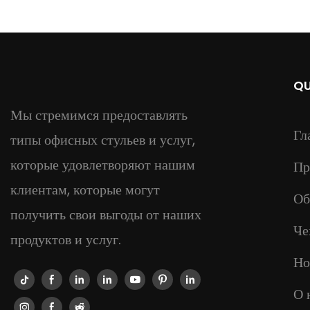
QU
Мы стремимся предоставлять
Гл
типы офисных стульев и услуг,
которые удовлетворяют нашим
Пр
клиентам, которые могут
Об
получить свои выгоды от наших
Че
продуктов и услуг.
Но
О 