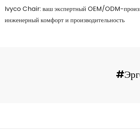
Ivyco Chair: ваш экспертный OEM/ODM-произв
инженерный комфорт и производительность
#Эрг