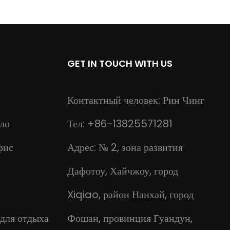
GET IN TOUCH WITH US
Контактный человек: Рин Чинг
ло
Тел: +86-13825571281
фис
Адрес: № 2, зона развития
Дафотоу, Хайчжоу, город
Xiqiao, район Нанхай, город
 для отдыха
Фошан, провинция Гуандун,