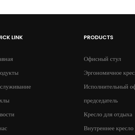
ICK LINK
PRODUCTS
авная
Офисный стул
одукты
Эргономичное крес
служивание
Исполнительный о
хлы
председатель
вости
Кресло для отдыха
нас
Внутреннее кресло