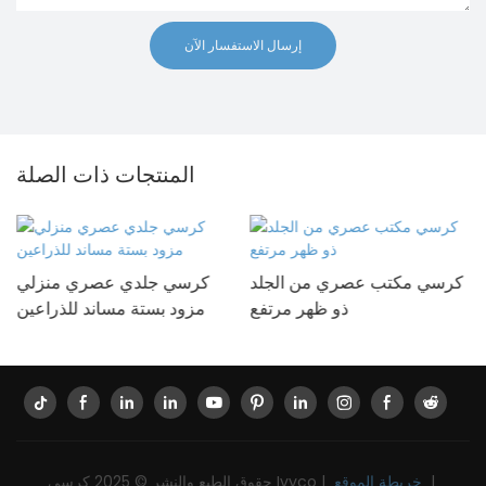
إرسال الاستفسار الآن
المنتجات ذات الصلة
كرسي مكتب عصري من الجلد
كرسي جلدي عصري منزلي
ذو ظهر مرتفع
مزود بستة مساند للذراعين
|
خريطة الموقع
حقوق الطبع والنشر © 2025 كرسي Ivyco |