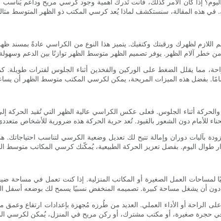
م؟ إذا كان الأمر كذلك، فأنت تُدرك أهمية وجود كرسي مريح وداعم يُناسب 
 اللازم لظهرك ورقبتك وكتفيك. يتميز هذا النوع من الكراسي عادةً بمسند ظهر م
لراحة، مما يقلل الضغط على الوركين والفخذين أثناء الجلوس لفترات طويلة. ك
الحركة أثناء الجلوس. فعلى عكس الكراسي عالية الظهر التي تُقيد الحركة إل
دة بآليات دوران وإمالة تتيح لك تعديل وضعية الكرسي لتناسب احتياجاتك. ه
ًا لمساحات العمل الصغيرة أو المكاتب المنزلية. إذا كنت تعمل في مساحة ضي
ى الراحة أو الأداء العملي. العديد من طُرزه مُجهزة بإعدادات ارتفاع وعمق 