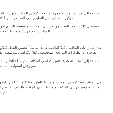
بالإضافة إلى مزاياه المريحة ومرونته، يوفر كرسي المكتب متوسط ​​ال
ديكور المكاتب، من التقليدي إلى المعاصر. سواءً كنت تفضل كرسيًا أسود بسيطًا أو أبيض أنيقًا، يُمكن لكرسي المكتب متوسط ​​الحجم ذو الظهر أن يُحسّن مظهر مساحة عملك مع توفير الدعم الذي تحتاجه.
علاوة على ذلك، تتوفر العديد من كراسي المكاتب متوسطة الحجم بموا
المواد، ستجد كرسيًا متوسط ​​الحجم يناسب ذوقك. باستثمارك في كرسي عالي الجودة يجمع بين جمال المظهر والشعور، يمكنك إنشاء مساحة عمل احترافية وجذابة تُلهم الإنتاجية والتركيز.
عند اختيار أثاث المكاتب، تُعدّ التكلفة عاملاً أساسياً. لحسن الحظ، يُ
الفاخرة أو الطرازات المريحة المتخصصة، تُعدّ الكراسي متوسطة الظهر أقل تكلفةً عموماً دون التضحية بالجودة أو الراحة. هذا يعني أنه يمكنك الاستمتاع بمزايا كرسي مصمم بشكل جيد وعملي دون إنفاق الكثير من المال.
بالإضافة إلى كونها اقتصادية، تتميز كراسي المكاتب متوسطة الظهر بمتانت
موثوقين لسنوات، مما يضمن لك التركيز والإنتاجية دون القلق بشأن الاستبدال المتكرر. باختيارك كرسيًا متوسط ​​الظهر، يمكنك الاستمتاع بمزايا مقاعد عالية الجودة بسعر معقول.
في الختام، يُعدّ كرسي المكتب متوسط ​​الظهر خيارًا مثاليًا لمن 
المناسب، يوفر كرسي المكتب متوسط ​​الظهر الراحة والدعم اللازمي
متوسط ​​الظهر يتكيف مع احتياجاتك ويعزز صحتك العامة. استثمر في كرسي مكتب متوسط ​​الظهر اليوم واكتشف الفرق الذي يُحدثه في روتين عملك اليومي.