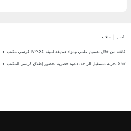
أخبار
حالات
ي مكتب IVYCO: راحة فائقة من خلال تصميم علمي ومواد صديقة للبيئة
تفكيك بيئة العمل: فلسفة التصميم "التكيف كامل الأبعاد" وراء كرسي مكتب IVYCO
كرسي مكت