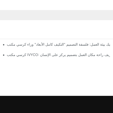
كرسي مكتب IVYCO: إعادة 
ب IVYCO: إعادة تعريف راحة مكان العمل بتصميم يركز على الإنسان
كرسي مكتب IVYCO: تغليف بحجم 0.1 متر مكعب - إعادة تعريف اقتصاديات نقل كراسي المكاتب