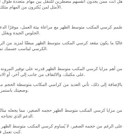
هل أنت ممن يجدون أنفسهم مضطرين للتنقل بين مهام متعددة طوال اليو
الأمثل لمن يُكثرون من المهام مثلك. في هذه المقالة، سنستكشف لماذا يُعد كرسي المكتب ذو الظهر المتوسط ​​مثاليًا لمن يحتاجون إلى التنقل بين مهامهم بسرعة وكفاءة طوال يوم عملهم.
صُمم كرسي المكتب متوسط ​​الظهر مع مراعاة بيئة العمل، موفرًا الدعم
الجلوس الجيدة ويقلل من خطر آلام الظهر. يوفر تصميم الظهر متوسط ​​الظهر توازنًا بين الدعم وسهولة الحركة، مما يسمح لك بالتحرك بحرية مع الحفاظ على استقامة ظهرك.
غالبًا ما يكون مقعد كرسي المكتب متوسط ​​الظهر مبطنًا لمزيد من ا
الكرسي ليناسب جسمك تمامًا. بفضل هذه الميزات المريحة، يمكن لكرسي المكتب متوسط ​​الظهر أن يساعد في تجنب الانزعاج والتعب، مما يتيح لك التركيز والإنتاجية طوال اليوم.
من أهم مزايا كرسي المكتب متوسط ​​الظهر قدرته على توفير المرونة و
على مكتبك، والالتفاف من جانب إلى آخر، أو الانحناء للأمام دون الشعور بالقيود. تُعد حرية الحركة هذه ضرورية للأشخاص متعددي المهام الذين غالبًا ما يجدون أنفسهم يتنقلون بين مهام وأنشطة مختلفة.
بالإضافة إلى ذلك، تأتي العديد من كراسي المكاتب متوسطة الحجم مزو
وضعيتك باستمرار طوال اليوم. بفضل تعزيز الحركة الطبيعية، يُمكّنك كرسي المكاتب متوسط ​​الحجم من البقاء مرتاحًا ومركزًا على عملك دون الشعور بالقيود أو الضيق.
من مزايا كرسي المكتب متوسط ​​الظهر حجمه الصغير، مما يجعله مثالي
الدعم الذي تحتاجه دون أن يشغل مساحة كبيرة. تصميمه المنخفض نسبيًا يسمح لك بوضعه أسفل المكتب عند عدم استخدامه، مما يوفر مساحة أرضية قيّمة لأنشطة أخرى.
على الرغم من حجمه الصغير، لا يُساوم كرسي المكتب متوسط ​​الظهر عل
كنت تعمل في حجرة صغيرة، أو مكتب مشترك، أو ركن مريح في المنزل، يُمكن لكرسي المكتب متوسط ​​الظهر أن يتكيف مع بيئتك مع الحفاظ على راحتك ودعمك.