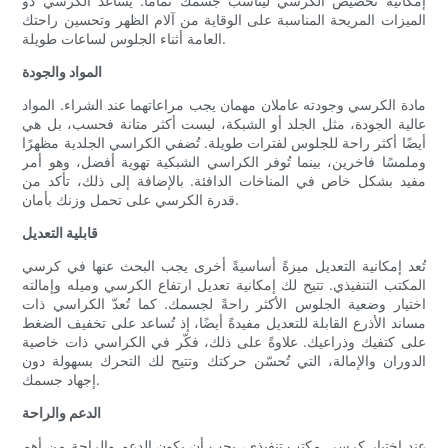
إمكانية تخصيص الكرسي ليناسب جسمك تمامًا. يُساعد الكرسي ذو
الميزات المريحة المناسبة على الوقاية من آلام الظهر وتحسين راحتك
العامة أثناء الجلوس لساعات طويلة.
المواد والجودة
مادة الكرسي وجودته عاملان مهمان يجب مراعاتهما عند الشراء. المواد
عالية الجودة، مثل الجلد أو الشبكة، ليست أكثر متانة فحسب، بل هي
أيضًا أكثر راحة للجلوس لفترات طويلة. تُضفي الكراسي الجلدية مظهرًا
وملمسًا فاخرين، بينما تُوفر الكراسي الشبكية تهوية أفضل، وهو أمر
مفيد بشكل خاص في المناخات الدافئة. بالإضافة إلى ذلك، تأكد من
قدرة الكرسي على تحمل وزنك بأمان.
قابلية التعديل
تُعد إمكانية التعديل ميزةً أساسيةً أخرى يجب البحث عنها في كرسي
المكتب التنفيذي. تتيح لك إمكانية تعديل ارتفاع الكرسي وميله وإمالته
اختيار وضعية الجلوس الأكثر راحةً لجسمك. كما تُعدّ الكراسي ذات
مساند الأذرع القابلة للتعديل مفيدةً أيضًا، إذ تُساعد على تخفيف الضغط
على كتفيك وذراعيك. علاوةً على ذلك، فكّر في الكراسي ذات خاصية
الدوران والإمالة، التي تُحسّن حركتك وتتيح لك التحرك بسهولة دون
إجهاد جسمك.
الدعم والراحة
عند اختيار كرسي مكتب تنفيذي، يجب أن يكون الدعم والراحة من أهم