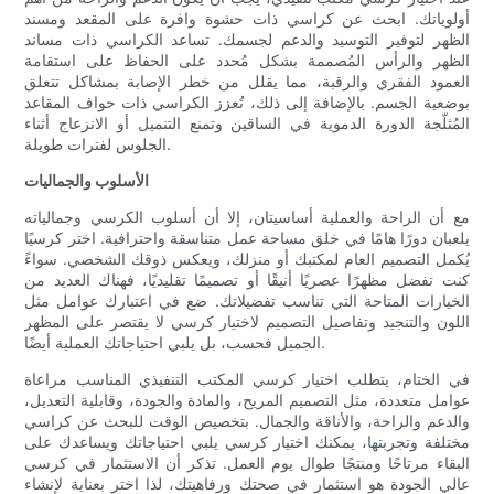
أولوياتك. ابحث عن كراسي ذات حشوة وافرة على المقعد ومسند
الظهر لتوفير التوسيد والدعم لجسمك. تساعد الكراسي ذات مساند
الظهر والرأس المُصممة بشكل مُحدد على الحفاظ على استقامة
العمود الفقري والرقبة، مما يقلل من خطر الإصابة بمشاكل تتعلق
بوضعية الجسم. بالإضافة إلى ذلك، تُعزز الكراسي ذات حواف المقاعد
المُثلّجة الدورة الدموية في الساقين وتمنع التنميل أو الانزعاج أثناء
الجلوس لفترات طويلة.
الأسلوب والجماليات
مع أن الراحة والعملية أساسيتان، إلا أن أسلوب الكرسي وجمالياته
يلعبان دورًا هامًا في خلق مساحة عمل متناسقة واحترافية. اختر كرسيًا
يُكمل التصميم العام لمكتبك أو منزلك، ويعكس ذوقك الشخصي. سواءً
كنت تفضل مظهرًا عصريًا أنيقًا أو تصميمًا تقليديًا، فهناك العديد من
الخيارات المتاحة التي تناسب تفضيلاتك. ضع في اعتبارك عوامل مثل
اللون والتنجيد وتفاصيل التصميم لاختيار كرسي لا يقتصر على المظهر
الجميل فحسب، بل يلبي احتياجاتك العملية أيضًا.
في الختام، يتطلب اختيار كرسي المكتب التنفيذي المناسب مراعاة
عوامل متعددة، مثل التصميم المريح، والمادة والجودة، وقابلية التعديل،
والدعم والراحة، والأناقة والجمال. بتخصيص الوقت للبحث عن كراسي
مختلفة وتجربتها، يمكنك اختيار كرسي يلبي احتياجاتك ويساعدك على
البقاء مرتاحًا ومنتجًا طوال يوم العمل. تذكر أن الاستثمار في كرسي
عالي الجودة هو استثمار في صحتك ورفاهيتك، لذا اختر بعناية لإنشاء