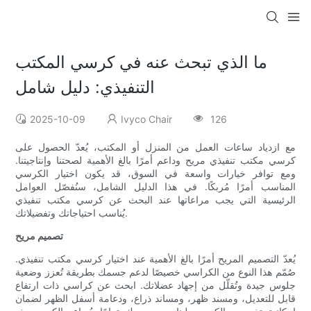
ما الذي تبحث عنه في كرسي المكتب
التنفيذي: دليل شامل
2025-10-09
Ivyco Chair
126
مع ازدياد ساعات العمل من المنزل أو المكتب، يُعدّ الحصول على
كرسي مكتب تنفيذي مريح وداعم أمرًا بالغ الأهمية لصحتنا وإنتاجيتنا.
ومع توافر خيارات واسعة في السوق، قد يكون اختيار الكرسي
المناسب أمرًا مُربكًا. في هذا الدليل الشامل، سنُفصّل العوامل
الرئيسية التي يجب مراعاتها عند البحث عن كرسي مكتب تنفيذي
يُناسب احتياجاتك وتفضيلاتك.
تصميم مريح
يُعدّ التصميم المريح أمرًا بالغ الأهمية عند اختيار كرسي مكتب تنفيذي.
صُمّم هذا النوع من الكراسي خصيصًا لدعم جسمك بطريقة تُعزز وضعية
جلوس جيدة وتُقلّل من إجهاد عضلاتك. ابحث عن كراسي ذات ارتفاع
قابل للتعديل، ومسند ظهر، ومساند ذراع، ودعامة أسفل الظهر لضمان