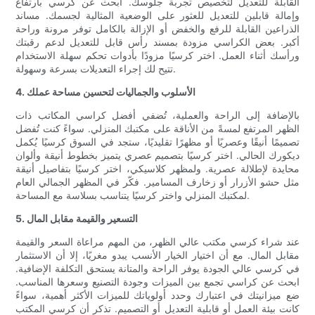
القابلة للتعديل لتخصيص تجربة جلوسك. ابحث عن كرسي بارتفاع
وإمالة قابلين للتعديل للعثور على الوضعية المثالية لجسمك. مساند
الذراعين القابلة للرفع والخفض أو الإزالة بالكامل توفر مرونة وراحة
أكبر. بعض الكراسي مزودة بمسند رأس قابل للتعديل لدعم رقبتك
ورأسك أثناء العمل. اختر كرسيًا مزودًا بأدوات تحكم سهلة الاستخدام
تتيح لك إجراء التعديلات بسرعة وسهولة.
4. الأسلوب والجماليات لتحسين مساحة عملك
بالإضافة إلى الراحة والعملية، تُضفي أفضل كراسي المكاتب ذات
الظهر المرتفع لمسةً من الأناقة على مكتبك المنزلي. سواءً كنت تُفضل
تصميمًا أنيقًا وعصريًا أو مظهرًا تقليديًا، ستجد في السوق كرسيًا يُكمل
ديكورك الحالي. اختر كرسيًا بتصميم عصري يتميز بخطوط أنيقة وألوان
محايدة لإطلالة عصرية. ولمظهر كلاسيكي، اختر كرسيًا بتفاصيل أنيقة
مثل حشو الأزرار أو زخارف المسامير. فكّر في المظهر الجمالي العام
لمكتبك المنزلي واختر كرسيًا يتناسب بسلاسة مع المساحة.
5. التسعير والقيمة مقابل المال
عند شراء كرسي مكتب عالي الظهر، من المهم مراعاة السعر والقيمة
مقابل المال. مع أن اختيار الخيار الأنسب يبدو مغريًا، إلا أن الاستثمار
في كرسي عالي الجودة يوفر الراحة والمتانة يستحق التكلفة الإضافية.
ابحث عن كراسي تجمع بين الميزات وجودة التصنيع وسعرها المناسب.
ضع ميزانيتك في اعتبارك وحدد أولوياتك للميزات الأكثر أهمية، سواءً
كانت بيئة العمل أو قابلية التعديل أو التصميم. تذكر أن كرسي المكتب