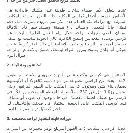
1. تصميم مريح لتحقيق أقصى قدر من الراحة
عندما يتعلق الأمر بقضاء ساعات طويلة على مكتبك، فالراحة هي
الأساس. صُممت أفضل كراسي المكاتب ذات الظهر المرتفع للمكاتب
المنزلية مع مراعاة بيئة العمل. هذه الكراسي مزودة بميزات مثل دعم
قطني قابل للتعديل، ومساند أذرع مبطنة، ومسند ظهر قابل للإمالة
لضمان أقصى درجات الراحة خلال أيام العمل الطويلة. ابحث عن
كرسي بوسادة مقعد من إسفنج الذاكرة عالي الجودة تتناسب مع شكل
جسمك لمزيد من الراحة والدعم. بالإضافة إلى ذلك، اختر كرسيًا بتنجيد
شبكي أو جلدي يسمح بمرور الهواء ليمنحك شعورًا بالانتعاش والراحة
طوال اليوم.
2. المتانة وجودة البناء
الاستثمار في كرسي مكتب عالي الجودة ضروري للاستخدام طويل
الأمد. ابحث عن كراسي مصنوعة من مواد متينة كالفولاذ أو الألومنيوم
لضمان بناء متين وموثوق. كراسي المكتب ذات الظهر المرتفع، والتي
تتحمل وزنًا لا يقل عن 250 رطلاً، مثالية لمعظم المستخدمين. فكّر في
كرسي مع ضمان لضمان تغطيتك في حال وجود أي عيوب أو مشاكل
فيه. كرسي المكتب عالي الجودة استثمار في صحتك وإنتاجيتك، لذا
اختر كرسيًا يدوم لسنوات قادمة.
3. ميزات قابلة للتعديل لراحة مخصصة
أفضل كراسي المكاتب ذات الظهر المرتفع توفر مجموعة من الميزات