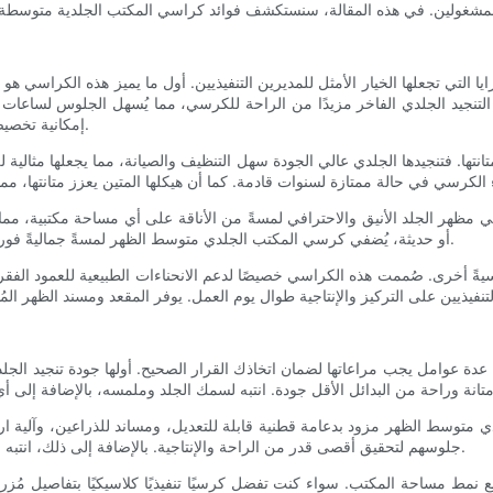
تي تجعلها الخيار الأمثل للمديرين التنفيذيين. أول ما يميز هذه الكراسي هو ر
تنجيد الجلدي الفاخر مزيدًا من الراحة للكرسي، مما يُسهل الجلوس لساعات طوي
إمكانية تخصيص تجربة الجلوس للمديرين التنفيذيين بما يتناسب مع احتياجاتهم الفردية.
ها. فتنجيدها الجلدي عالي الجودة سهل التنظيف والصيانة، مما يجعلها مثالية لل
ظهر الجلد الأنيق والاحترافي لمسةً من الأناقة على أي مساحة مكتبية، مما يعك
أو حديثة، يُضفي كرسي المكتب الجلدي متوسط ​​الظهر لمسةً جماليةً فوريةً على المكان، ويترك انطباعًا دائمًا لدى العملاء والزملاء على حدٍ سواء.
سيةً أخرى. صُممت هذه الكراسي خصيصًا لدعم الانحناءات الطبيعية للعمود الف
 عدة عوامل يجب مراعاتها لضمان اتخاذك القرار الصحيح. أولها جودة تنجيد الج
ط ​​الظهر مزود بدعامة قطنية قابلة للتعديل، ومساند للذراعين، وآلية ارتفاع
جلوسهم لتحقيق أقصى قدر من الراحة والإنتاجية. بالإضافة إلى ذلك، انتبه لحشوة المقعد ومسند الظهر لضمان دعم كافٍ لساعات الجلوس الطويلة.
 مساحة المكتب. سواء كنت تفضل كرسيًا تنفيذيًا كلاسيكيًا بتفاصيل مُزررة