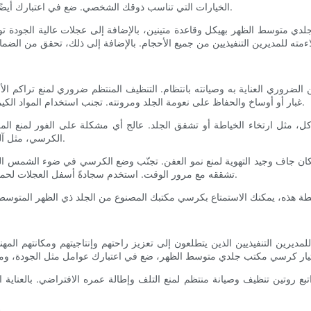
الخيارات التي تناسب ذوقك الشخصي. ضع في اعتبارك أيضًا لون تنجيد الجلد، واختر لونًا يتناسق مع الديكور الحالي لإطلالة متناسقة.
لدي متوسط ​​الظهر بهيكل وقاعدة متينين، بالإضافة إلى عجلات عالية الج
وري العناية به وصيانته بانتظام. التنظيف المنتظم ضروري لمنع تراكم الأوساخ
غبار أو أوساخ والحفاظ على نعومة الجلد ومرونته. تجنب استخدام المواد الكيميائية القاسية أو المنظفات الكاشطة التي قد تتلف طبقة الجلد الخارجية.
كل، مثل ارتخاء الخياطة أو تشقق الجلد. عالج أي مشكلة على الفور لمنع ال
الكرسي، مثل آليات الإمالة والارتفاع، لضمان سلاسة التشغيل ومنع الصرير أو التشويش.
ن جاف وجيد التهوية لمنع نمو العفن. تجنّب وضع الكرسي في ضوء الشمس المبا
تشققه مع مرور الوقت. استخدم سجادةً أسفل العجلات لحماية الأرضية من الخدوش والتآكل، خاصةً على الأسطح الخشبية أو البلاط.
لمديرين التنفيذيين الذين يتطلعون إلى تعزيز راحتهم وإنتاجيتهم ومكانتهم المهن
 روتين تنظيف وصيانة منتظم لمنع التلف وإطالة عمره الافتراضي. بالعناية ا