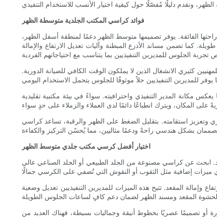
فوائد كراسي المكتب الجلدية متوسطة الظهر
احتها الفائقة. يوفر تصميمها متوسط ​​الظهر دعمًا لمنطقة أسفل الظهر،
لة. كما تضمن مساند الأذرع المبطنة وآليات تعديل الارتفاع والإمالة
مهنيين كثيري الانشغال الذين لا يملكون الوقت الكافي للصيانة الدورية.
س مكانة المدير التنفيذي واحترافيته. سواءً في بيئة مكتبية تقليدية
قري وتعزيز استقامته. بتقليل الضغط على الظهر والرقبة، تساعد كراسي
اختيار أفضل كرسي مكتب جلدي متوسط ​​الظهر
لد. ابحث عن كراسي مصنوعة من الجلد الطبيعي أو الجلد الصناعي عالي
 وإمالة المقعد. تتيح هذه الميزات للمديرين التنفيذيين تعديل وضعية
 أو تصميمًا عصريًا بخطوط أنيقة وجماليات بسيطة، فهناك العديد من