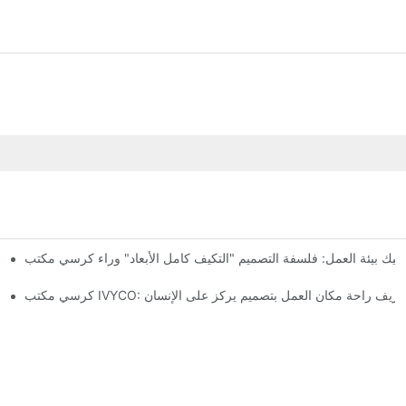
كرسي مكتب IVYCO: إعادة 
ب IVYCO: إعادة تعريف راحة مكان العمل بتصميم يركز على الإنسان
كرسي مكتب IVYCO: تغليف بحجم 0.1 متر مكعب - إعادة تعريف اقتصاديات نقل كراسي المكاتب