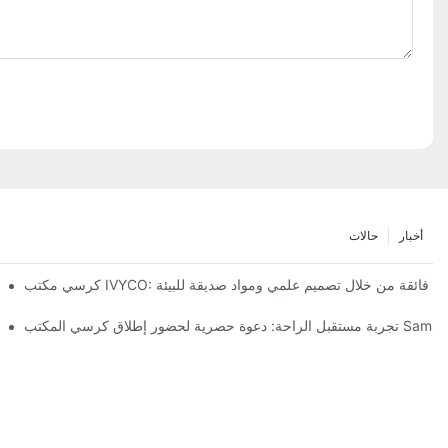
أخبار
حالات
ي مكتب IVYCO: راحة فائقة من خلال تصميم علمي ومواد صديقة للبيئة
تفكيك بيئة العمل: فلسفة التصميم "التكيف كامل الأبعاد" وراء كرسي مكتب IVYCO
كرسي مكت