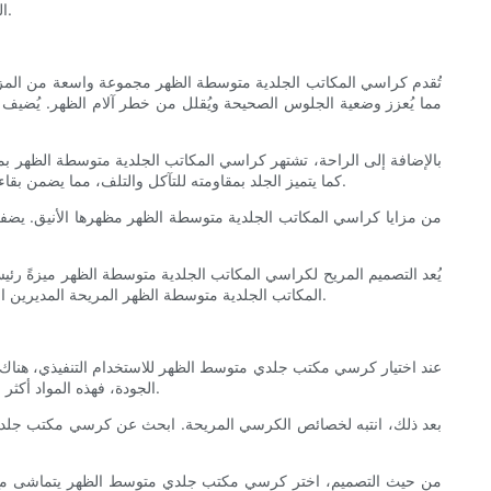
المشغولين. في هذه المقالة، سنستكشف فوائد كراسي المكتب الجلدية متوسطة الظهر، ونقدم دليلًا مُفصّلًا حول كيفية اختيار الأنسب للاستخدام التنفيذي.
تُقدم كراسي المكاتب الجلدية متوسطة الظهر مجموعة واسعة من المزايا ال
مما يُعزز وضعية الجلوس الصحيحة ويُقلل من خطر آلام الظهر. يُضيف ال
بالإضافة إلى الراحة، تشتهر كراسي المكاتب الجلدية متوسطة الظهر بمتانت
كما يتميز الجلد بمقاومته للتآكل والتلف، مما يضمن بقاء الكرسي في حالة ممتازة لسنوات قادمة. كما أن هيكلها المتين يعزز متانتها، مما يوفر للمديرين التنفيذيين حلاً موثوقًا للجلوس يتحمل الاستخدام اليومي.
من مزايا كراسي المكاتب الجلدية متوسطة الظهر مظهرها الأنيق. يضفي م
يُعد التصميم المريح لكراسي المكاتب الجلدية متوسطة الظهر ميزةً رئي
المكاتب الجلدية متوسطة الظهر المريحة المديرين التنفيذيين على التركيز والإنتاجية طوال يوم العمل. يوفر المقعد ومسند الظهر المُصممان بشكل هندسي راحةً ودعمًا مثاليين، مما يُحسّن التركيز والكفاءة.
عند اختيار كرسي مكتب جلدي متوسط ​​الظهر للاستخدام التنفيذي، هناك
الجودة، فهذه المواد أكثر متانة وراحة من البدائل الأقل جودة. انتبه لسمك الجلد وملمسه، بالإضافة إلى أي ميزات إضافية مثل الثقوب أو النقوش التي تُضفي على الكرسي جمالًا.
بعد ذلك، انتبه لخصائص الكرسي المريحة. ابحث عن كرسي مكتب جلدي متوس
من حيث التصميم، اختر كرسي مكتب جلدي متوسط ​​الظهر يتماشى مع نمط