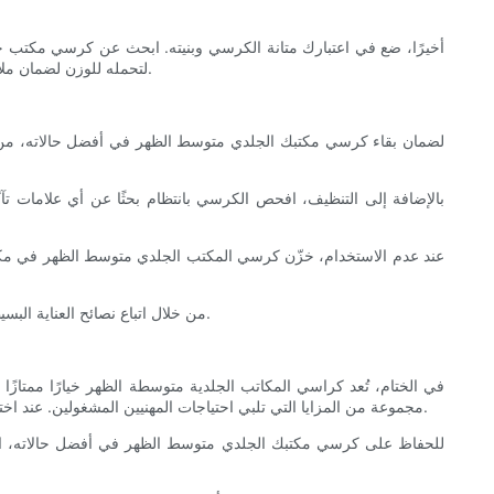
أخيرًا، ضع في اعتبارك متانة الكرسي وبنيته. ابحث عن كرسي مكتب ج
لتحمله للوزن لضمان ملاءمته للمديرين التنفيذيين من جميع الأحجام. بالإضافة إلى ذلك، تحقق من الضمان وتقييمات العملاء لتقييم جودة الكرسي وعمره الافتراضي قبل الشراء.
لضمان بقاء كرسي مكتبك الجلدي متوسط ​​الظهر في أفضل حالاته، من الضر
بالإضافة إلى التنظيف، افحص الكرسي بانتظام بحثًا عن أي علامات تآ
عند عدم الاستخدام، خزّن كرسي المكتب الجلدي متوسط ​​الظهر في مكا
من خلال اتباع نصائح العناية البسيطة هذه، يمكنك الاستمتاع بكرسي مكتبك المصنوع من الجلد ذي الظهر المتوسط ​​لسنوات عديدة قادمة، مع الحفاظ على راحته ومتانته وجاذبيته الجمالية.
في الختام، تُعد كراسي المكاتب الجلدية متوسطة الظهر خيارًا ممتازًا ل
مجموعة من المزايا التي تلبي احتياجات المهنيين المشغولين. عند اختيار كرسي مكتب جلدي متوسط ​​الظهر، ضع في اعتبارك عوامل مثل الجودة، وميزات الراحة، والتصميم، والمتانة لضمان اختيارك الأمثل لمساحة مكتبك.
للحفاظ على كرسي مكتبك الجلدي متوسط ​​الظهر في أفضل حالاته، اتبع