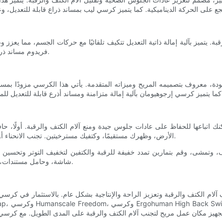
ة. يتميز بآلية إمالة ذاتية التعديل تتكيف تلقائيًا مع حركات الجسم، مما ي
فريدوم مساند ذراعين ورأس وارتفاع مقعد قابل للتعديل لتوفير الراحة والدعم المناسبين.
دة، معروف بتصميمه المريح وميزاته المتقدمة. يأتي هذا الكرسي مزودًا بمس
نك اتباعها للحفاظ على عادات جلوس جيدة ومنع آلام الكتف والرقبة. أولً
الأرض، وظهرك مستقيمًا، وكتفيك مسترخيتين. تجنب الانحناء أو الانحناء للأمام، فقد يؤدي ذلك إلى إجهاد عضلاتك والشعور بعدم الراحة.
مشى، وقم بتمارين تمدد خفيفة للرقبة والكتفين لتخفيف التوتر وتحسين الد
شاشة، وحامل مستندات، لإنشاء مكان عمل مريح يعزز الراحة ويقلل الضغط على كتفيك ورقبتك.
يف آلام الكتف والرقبة وتعزيز الراحة والإنتاجية بشكل عام. بالاستثمار في كرس