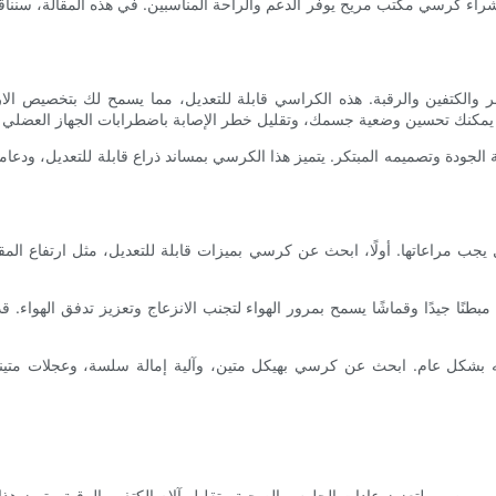
راء كرسي مكتب مريح يوفر الدعم والراحة المناسبين. في هذه المقالة، سننا
الكتفين والرقبة. هذه الكراسي قابلة للتعديل، مما يسمح لك بتخصيص الار
 الجودة وتصميمه المبتكر. يتميز هذا الكرسي بمساند ذراع قابلة للتعديل، ودع
ب مراعاتها. أولًا، ابحث عن كرسي بميزات قابلة للتعديل، مثل ارتفاع المقعد
ا مبطنًا جيدًا وقماشًا يسمح بمرور الهواء لتجنب الانزعاج وتعزيز تدفق الهوا
ته بشكل عام. ابحث عن كرسي بهيكل متين، وآلية إمالة سلسة، وعجلات متي
صمم لتعزيز عادات الجلوس الصحية وتقليل آلام الكتف والرقبة. يتميز هذا 