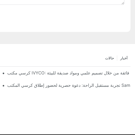
أخبار
حالات
ي مكتب IVYCO: راحة فائقة من خلال تصميم علمي ومواد صديقة للبيئة
تفكيك بيئة العمل: فلسفة التصميم "التكيف كامل الأبعاد" وراء كرسي مكتب IVYCO
كرسي مكت