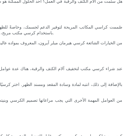
هل سئمت من آلام الكتف والرقبة في العمل؟ أحد الحلول الممكنة هو ش
صُممت كراسي المكاتب المريحة لتوفير الدعم لجسمك، وخاصةً للظهر و
باستخدام كرسي مكتب مريح، يمكنك تحسين وضعية جسمك، وتقليل خطر الإصابة باضطرابات الجهاز العضلي الهيكلي، وتخفيف آلام الكتف والرقبة الناتجة عن عادات الجلوس السيئة.
من الخيارات الشائعة كرسي هيرمان ميلر آيرون، المعروف بمواده عالية
عند شراء كرسي مكتب لتخفيف آلام الكتف والرقبة، هناك عدة عوامل يج
بالإضافة إلى ذلك، انتبه لمادة وسادة المقعد ومسند الظهر. اختر كرسيً
من العوامل المهمة الأخرى التي يجب مراعاتها تصميم الكرسي وبني
كرسي ستيلكيس ليب هو كرسي مكتبي قابل للتعديل والدعم بشكل كبير، م