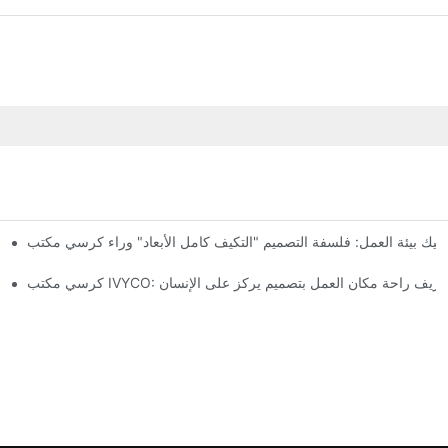
كرسي مكتب IVYCO: إعادة 
ب IVYCO: إعادة تعريف راحة مكان العمل بتصميم يركز على الإنسان
كرسي مكتب IVYCO: تغليف بحجم 0.1 متر مكعب - إعادة تعريف اقتصاديات نقل كراسي المكاتب