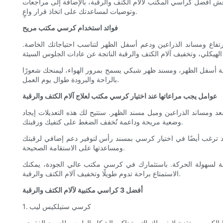
قش أفضل كراسي المكتب لآلام الكتف والرقبة، بالإضافة إلى مراجعات
وتوصيات لمساعدتك على اتخاذ قرار واعٍ.
فوائد استخدام كرسي مكتب مريح
تفاع ومساند الذراعين ودعم أسفل الظهر لتناسب احتياجاتك الخاصة.
امة أسفل الظهر، ومسند ظهر شبكي يسمح بمرور الهواء، ليمنحك شعورًا
بالراحة والبرودة طوال يوم العمل.
عوامل يجب مراعاتها عند اختيار كرسي مكتب لعلاج آلام الكتف والرقبة
 ومساند الذراعين وميل مسند الظهر. ستتيح لك هذه التعديلات إيجاد
وضعية مريحة وداعمة تُخفف الضغط على كتفيك ورقبتك.
ء. قد ترغب أيضًا في اختيار كرسي بمسند رأس لتوفير دعم إضافي لرقبتك
ومساعدتها على الاستقامة الصحيحة.
نة لسهولة الحركة. باستثمارك في كرسي مكتب عالي الجودة، يمكنك
الاستمتاع براحة تدوم طويلًا وتخفيف آلام الكتف والرقبة.
أفضل 3 كراسي مكتبية لآلام الكتف والرقبة
1. كرسي ستيلكيس ليب
الكرسي بتقنية لايف باك التي تحاكي الشكل الطبيعي للعمود الفقري،