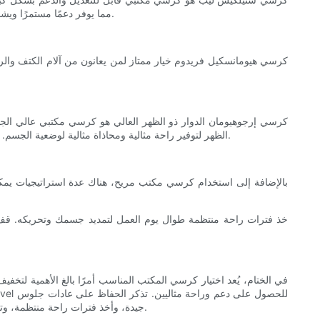
مما يوفر دعمًا مستمرًا ويشجع على الحركة الديناميكية. كما يتميز كرسي ليب بمساند ذراع قابلة للتعديل، وعمق مقعد، ودعم أسفل الظهر ليناسب مختلف أنواع الجسم والتفضيلات.
كرسي هيومانسكيل فريدوم خيار ممتاز لمن يعانون من آلام الكتف والرقب
كرسي إرجوهيومان الدوار ذو الظهر العالي هو كرسي مكتبي عالي الجو
الظهر لتوفير راحة مثالية ومحاذاة مثالية لوضعية الجسم. كما يتميز كرسي إرجوهيومان بآلية إمالة متزامنة ومساند أذرع قابلة للتعديل للمساعدة في تقليل آلام الكتف والرقبة وتحسين راحة الجلوس بشكل عام.
بالإضافة إلى استخدام كرسي مكتب مريح، هناك عدة استراتيجيات يمك
خذ فترات راحة منتظمة طوال يوم العمل لتمديد جسمك وتحريكه. قف، وت
في الختام، يُعد اختيار كرسي المكتب المناسب أمرًا بالغ الأهمية لتخف
جيدة، وأخذ فترات راحة منتظمة، وتجهيز مكان عمل مريح لتجنب آلام الكتف والرقبة على المدى الطويل. مع كرسي المكتب المناسب والممارسات المريحة، يمكنك العمل براحة ودون ألم.