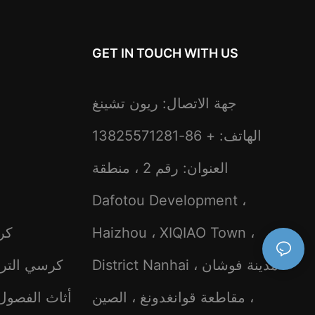
GET IN TOUCH WITH US
جهة الاتصال: ريون تشينغ
الهاتف: + 86-13825571281
العنوان: رقم 2 ، منطقة
Dafotou Development ،
Haizhou ، XIQIAO Town ،
كر
District Nanhai ، مدينة فوشان
كرسي الترف
، مقاطعة قوانغدونغ ، الصين
أثاث الفصول 