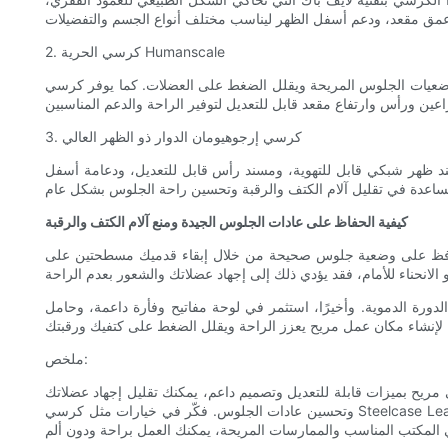
2. كرسي الحرية Humanscale
عزز وضعيات الجلوس المريحة ويقلل الضغط على العضلات. كما يوفر كرسي
3. كرسي إرجوهيومان الدوار ذو الظهر العالي
ند ظهر شبكي قابل للتهوية، ومسند رأس قابل للتعديل، ودعامة أسفل
كيفية الحفاظ على عادات الجلوس الجيدة ومنع آلام الكتف والرقبة
ا، حافظ على وضعية جلوس صحيحة من خلال إبقاء قدميك مسطحتين على
ورة الدموية. وأخيرًا، استثمر في لوحة مفاتيح وفأرة داعمة، وحامل
ملخص:
ي مريح بميزات قابلة للتعديل وتصميم داعم، يمكنك تقليل إجهاد عضلاتك
وتحسين عادات الجلوس. فكّر في خيارات مثل كرسي Steelcase Leap، وكرسي Humanscale Freedom، وكرسي Ergohuman High Back Swivel للحصول على دعم وراحة مثاليين. تذكر الحفاظ على عادات جلوس